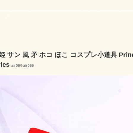
サン 風 矛 ホコ ほこ コスプレ小道具 Princess M
ries
air064-air065