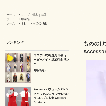
ホーム
>
コスプレ道具｜武器
ホーム
>
即納品
ホーム
>
ま行
>
もののけ姫
ランキング
もののけ姫 
Accesso
コスプレ衣装 道具 小物 オ
1
ーダーメイド 追加料金 リン
ク
1円(税込)
Perfume パフューム PINO
2
あ～ちゃん/のっち/かしゆか
風 コスプレ衣装 Cosplay
Costume