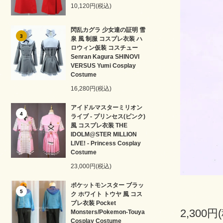
10,120円(税込)
閃乱カグラ 少女達の証明 雪
3
泉 風 制服 コスプレ衣装 ハ
ロウィン仮装 コスチュー
Senran Kagura SHINOVI
VERSUS Yumi Cosplay
Costume
16,280円(税込)
アイドルマスターミリオン
4
ライブ - プリンセス(ピンク)
風 コスプレ衣装 THE
IDOLM@STER MILLION
LIVE! - Princess Cosplay
Costume
23,000円(税込)
ポケットモンスター ブラッ
5
ク ホワイト トウヤ 風 コス
プレ衣装 Pocket
2,300円
Monsters/Pokemon-Touya
Cosplay Costume