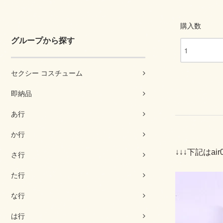
購入数
グループから探す
セクシー コスチューム
即納品
あ行
か行
↓↓↓下記はai
さ行
た行
な行
は行