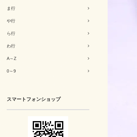
ま行
や行
ら行
わ行
A～Z
0～9
スマートフォンショップ