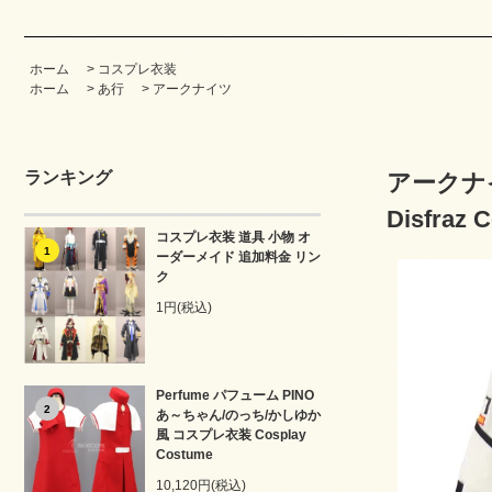
ホーム
>
コスプレ衣装
ホーム
>
あ行
>
アークナイツ
ランキング
アークナイ
Disfraz 
コスプレ衣装 道具 小物 オ
1
ーダーメイド 追加料金 リン
ク
1円(税込)
Perfume パフューム PINO
2
あ～ちゃん/のっち/かしゆか
風 コスプレ衣装 Cosplay
Costume
10,120円(税込)