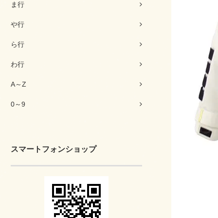
ま行
や行
ら行
わ行
A～Z
0～9
スマートフォンショップ