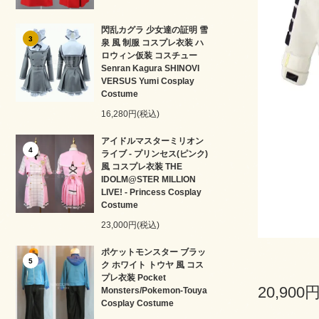
閃乱カグラ 少女達の証明 雪
3
泉 風 制服 コスプレ衣装 ハ
ロウィン仮装 コスチュー
Senran Kagura SHINOVI
VERSUS Yumi Cosplay
Costume
16,280円(税込)
アイドルマスターミリオン
4
ライブ - プリンセス(ピンク)
風 コスプレ衣装 THE
IDOLM@STER MILLION
LIVE! - Princess Cosplay
Costume
23,000円(税込)
ポケットモンスター ブラッ
5
ク ホワイト トウヤ 風 コス
プレ衣装 Pocket
20,900
Monsters/Pokemon-Touya
Cosplay Costume