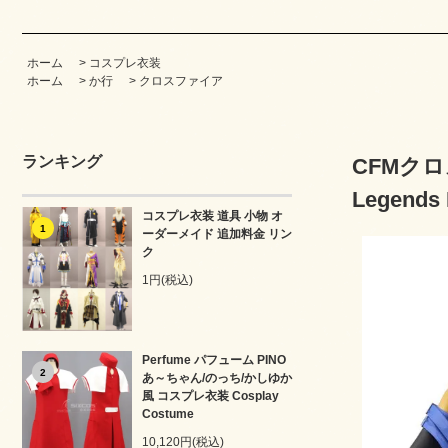
ホーム
>
コスプレ衣装
ホーム
>
か行
>
クロスファイア
ランキング
CFMクロ
Legends 
コスプレ衣装 道具 小物 オ
1
ーダーメイド 追加料金 リン
ク
1円(税込)
Perfume パフューム PINO
2
あ～ちゃん/のっち/かしゆか
風 コスプレ衣装 Cosplay
Costume
10,120円(税込)