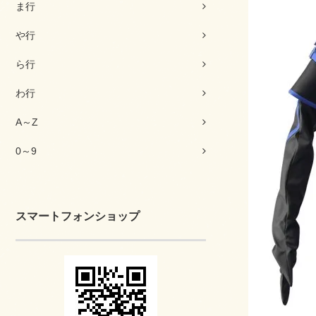
ま行
や行
ら行
わ行
A～Z
0～9
スマートフォンショップ