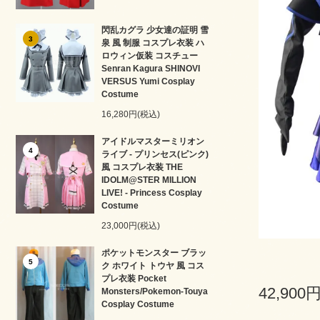
閃乱カグラ 少女達の証明 雪
3
泉 風 制服 コスプレ衣装 ハ
ロウィン仮装 コスチュー
Senran Kagura SHINOVI
VERSUS Yumi Cosplay
Costume
16,280円(税込)
アイドルマスターミリオン
4
ライブ - プリンセス(ピンク)
風 コスプレ衣装 THE
IDOLM@STER MILLION
LIVE! - Princess Cosplay
Costume
23,000円(税込)
ポケットモンスター ブラッ
5
ク ホワイト トウヤ 風 コス
プレ衣装 Pocket
42,900
Monsters/Pokemon-Touya
Cosplay Costume