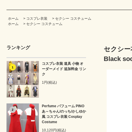
ホーム
>
コスプレ衣装
>
セクシー コスチューム
ホーム
>
セクシー コスチューム
ランキング
セクシー衣
Black so
コスプレ衣装 道具 小物 オ
1
ーダーメイド 追加料金 リン
ク
1円(税込)
Perfume パフューム PINO
2
あ～ちゃん/のっち/かしゆか
風 コスプレ衣装 Cosplay
Costume
10,120円(税込)