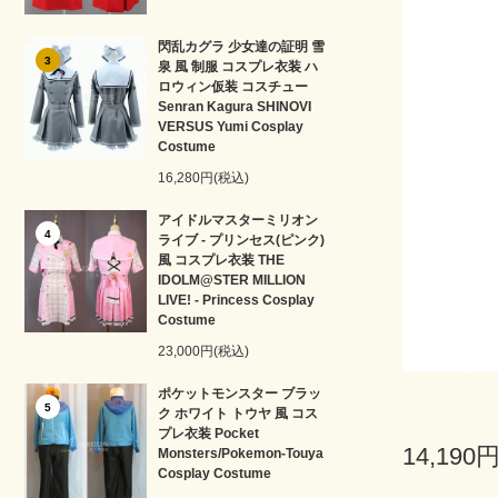
閃乱カグラ 少女達の証明 雪
3
泉 風 制服 コスプレ衣装 ハ
ロウィン仮装 コスチュー
Senran Kagura SHINOVI
VERSUS Yumi Cosplay
Costume
16,280円(税込)
アイドルマスターミリオン
4
ライブ - プリンセス(ピンク)
風 コスプレ衣装 THE
IDOLM@STER MILLION
LIVE! - Princess Cosplay
Costume
23,000円(税込)
ポケットモンスター ブラッ
5
ク ホワイト トウヤ 風 コス
プレ衣装 Pocket
14,190
Monsters/Pokemon-Touya
Cosplay Costume