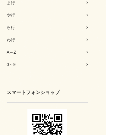
ま行
や行
ら行
わ行
A～Z
0～9
スマートフォンショップ