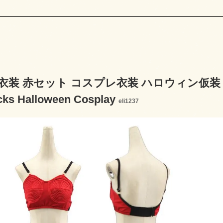
装 赤セット コスプレ衣装 ハロウィン仮装 コスチュー
cks Halloween Cosplay
eli1237