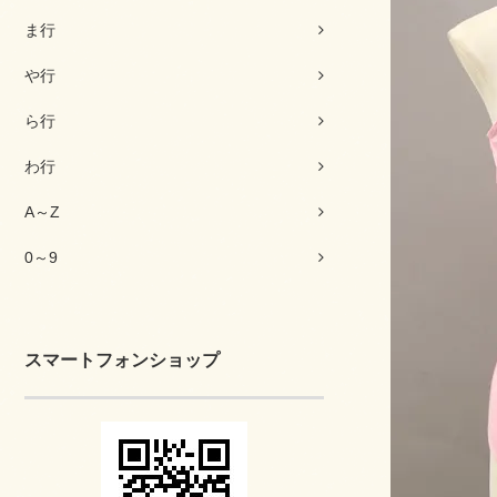
ま行
や行
ら行
わ行
A～Z
0～9
スマートフォンショップ