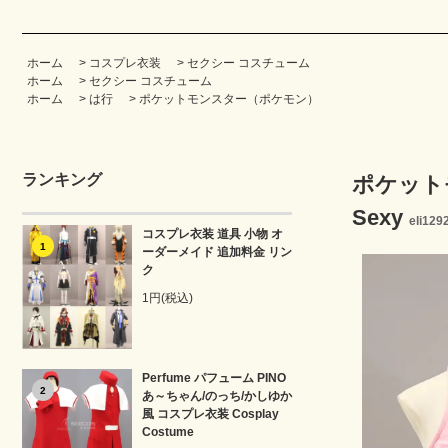
ホーム
>
コスプレ衣装
>
セクシー コスチューム
ホーム
>
セクシー コスチューム
ホーム
>
は行
>
ポケットモンスター（ポケモン）
ランキング
ポケットモ
Sexy
eli129
コスプレ衣装 道具 小物 オ
1
ーダーメイド 追加料金 リン
ク
1円(税込)
Perfume パフューム PINO
2
あ～ちゃん/のっち/かしゆか
風 コスプレ衣装 Cosplay
Costume