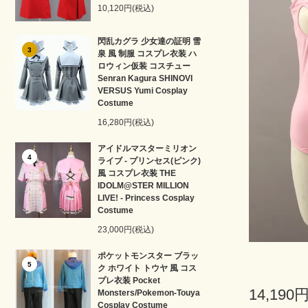
10,120円(税込)
閃乱カグラ 少女達の証明 雪
3
泉 風 制服 コスプレ衣装 ハ
ロウィン仮装 コスチュー
Senran Kagura SHINOVI
VERSUS Yumi Cosplay
Costume
16,280円(税込)
アイドルマスターミリオン
4
ライブ - プリンセス(ピンク)
風 コスプレ衣装 THE
IDOLM@STER MILLION
LIVE! - Princess Cosplay
Costume
23,000円(税込)
ポケットモンスター ブラッ
5
ク ホワイト トウヤ 風 コス
プレ衣装 Pocket
14,190
Monsters/Pokemon-Touya
Cosplay Costume