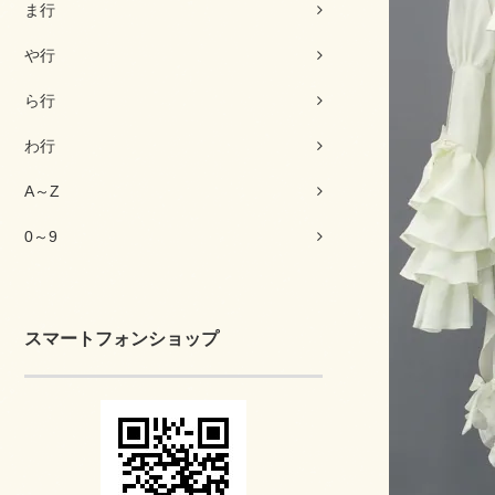
ま行
や行
ら行
わ行
A～Z
0～9
スマートフォンショップ