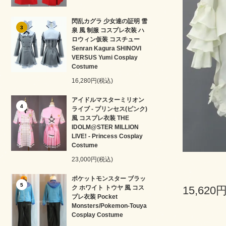
閃乱カグラ 少女達の証明 雪
3
泉 風 制服 コスプレ衣装 ハ
ロウィン仮装 コスチュー
Senran Kagura SHINOVI
VERSUS Yumi Cosplay
Costume
16,280円(税込)
アイドルマスターミリオン
4
ライブ - プリンセス(ピンク)
風 コスプレ衣装 THE
IDOLM@STER MILLION
LIVE! - Princess Cosplay
Costume
23,000円(税込)
ポケットモンスター ブラッ
5
ク ホワイト トウヤ 風 コス
15,620
プレ衣装 Pocket
Monsters/Pokemon-Touya
Cosplay Costume