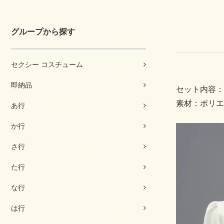
グループから探す
セクシー コスチューム
即納品
セット内容：
素材：ポリエ
あ行
か行
さ行
た行
な行
は行