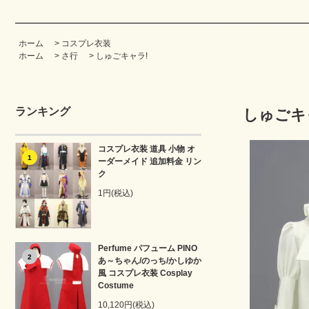
ホーム
>
コスプレ衣装
ホーム
>
さ行
>
しゅごキャラ!
ランキング
しゅごキャラ
コスプレ衣装 道具 小物 オ
1
ーダーメイド 追加料金 リン
ク
1円(税込)
Perfume パフューム PINO
2
あ～ちゃん/のっち/かしゆか
風 コスプレ衣装 Cosplay
Costume
10,120円(税込)