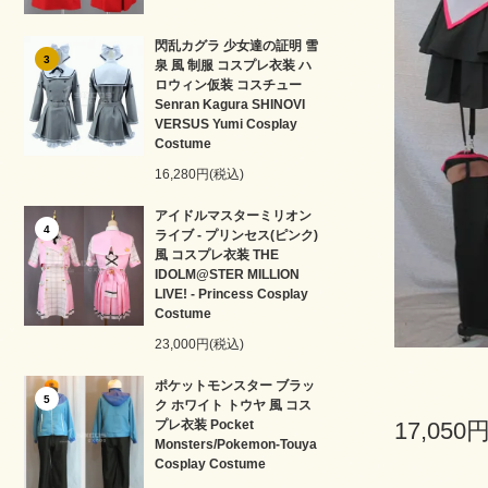
閃乱カグラ 少女達の証明 雪
3
泉 風 制服 コスプレ衣装 ハ
ロウィン仮装 コスチュー
Senran Kagura SHINOVI
VERSUS Yumi Cosplay
Costume
16,280円(税込)
アイドルマスターミリオン
4
ライブ - プリンセス(ピンク)
風 コスプレ衣装 THE
IDOLM@STER MILLION
LIVE! - Princess Cosplay
Costume
23,000円(税込)
ポケットモンスター ブラッ
5
ク ホワイト トウヤ 風 コス
プレ衣装 Pocket
17,050
Monsters/Pokemon-Touya
Cosplay Costume