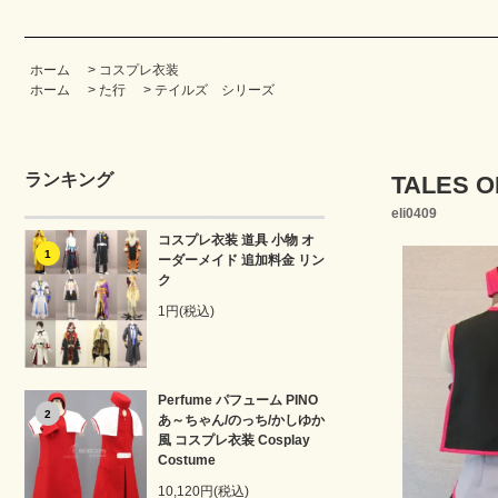
ホーム
>
コスプレ衣装
ホーム
>
た行
>
テイルズ シリーズ
ランキング
TALES 
eli0409
コスプレ衣装 道具 小物 オ
1
ーダーメイド 追加料金 リン
ク
1円(税込)
Perfume パフューム PINO
2
あ～ちゃん/のっち/かしゆか
風 コスプレ衣装 Cosplay
Costume
10,120円(税込)