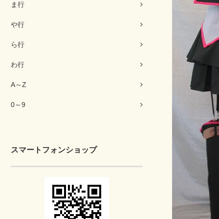
ま行
や行
ら行
わ行
A～Z
0～9
スマートフォンショップ